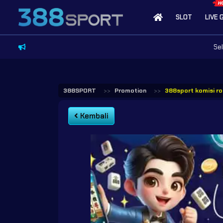
SLOT
LIVE 
Selam
388SPORT
Promotion
388sport komisi rol
Kembali