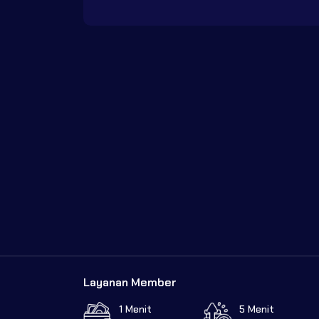
Layanan Member
1
Menit
5
Menit