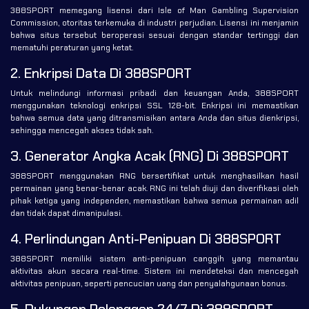
388SPORT memegang lisensi dari Isle of Man Gambling Supervision
Commission, otoritas terkemuka di industri perjudian. Lisensi ini menjamin
bahwa situs tersebut beroperasi sesuai dengan standar tertinggi dan
mematuhi peraturan yang ketat.
2. Enkripsi Data Di 388SPORT
Untuk melindungi informasi pribadi dan keuangan Anda, 388SPORT
menggunakan teknologi enkripsi SSL 128-bit. Enkripsi ini memastikan
bahwa semua data yang ditransmisikan antara Anda dan situs dienkripsi,
sehingga mencegah akses tidak sah.
3. Generator Angka Acak (RNG) Di 388SPORT
388SPORT menggunakan RNG bersertifikat untuk menghasilkan hasil
permainan yang benar-benar acak. RNG ini telah diuji dan diverifikasi oleh
pihak ketiga yang independen, memastikan bahwa semua permainan adil
dan tidak dapat dimanipulasi.
4. Perlindungan Anti-Penipuan Di 388SPORT
388SPORT memiliki sistem anti-penipuan canggih yang memantau
aktivitas akun secara real-time. Sistem ini mendeteksi dan mencegah
aktivitas penipuan, seperti pencucian uang dan penyalahgunaan bonus.